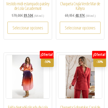
Vestido midi estampado paisley
Chaqueta Crujía Verde Mar de
de Lola Casademunt
Káhyra
179,00
€
89,50
€
69,95
€
48,97
€
(IVA incl.)
(IVA incl.)
Seleccionar opciones
Seleccionar opciones
¡Oferta!
¡Oferta!
-50%
-30%
Falda degradé plisada de Lola
Chaqueta Sobretalas Coral de