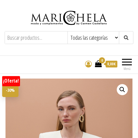
Marichela
By Carmen Castellano
0
0,00€
Menú
¡Oferta!
-30%