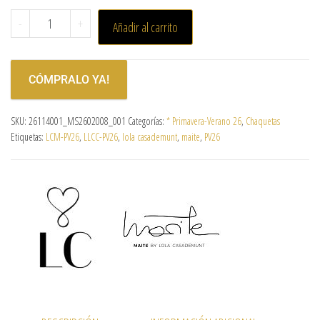
-
+
Añadir al carrito
CÓMPRALO YA!
SKU:
26114001_MS2602008_001
Categorías:
* Primavera-Verano 26
,
Chaquetas
Etiquetas:
LCM-PV26
,
LLCC-PV26
,
lola casademunt
,
maite
,
PV26