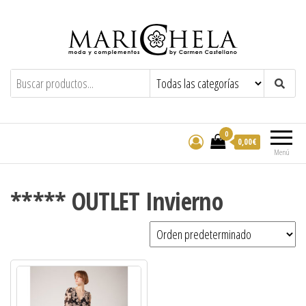
Marichela
By Carmen Castellano
0
0,00€
Menú
***** OUTLET Invierno