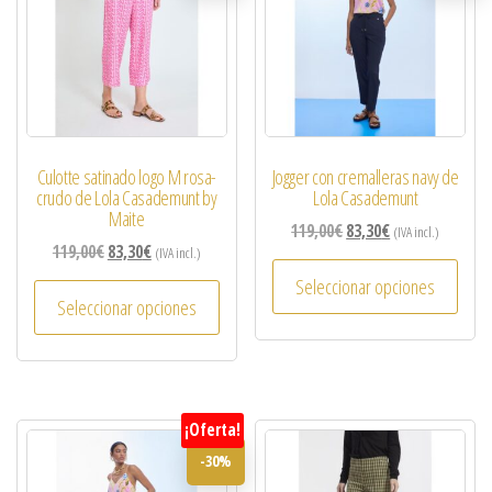
Culotte satinado logo M rosa-
Jogger con cremalleras navy de
crudo de Lola Casademunt by
Lola Casademunt
Maite
119,00
€
83,30
€
(IVA incl.)
119,00
€
83,30
€
(IVA incl.)
Seleccionar opciones
Seleccionar opciones
¡Oferta!
-30%