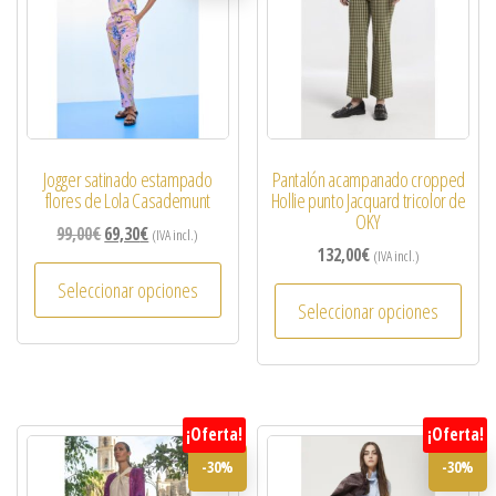
Jogger satinado estampado
Pantalón acampanado cropped
flores de Lola Casademunt
Hollie punto Jacquard tricolor de
OKY
99,00
€
69,30
€
(IVA incl.)
132,00
€
(IVA incl.)
Seleccionar opciones
Seleccionar opciones
¡Oferta!
¡Oferta!
-30%
-30%