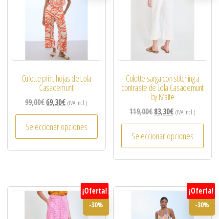
Culotte print hojas de Lola
Culotte sarga con stitching a
Casademunt
contraste de Lola Casademunt
by Maite
99,00
€
69,30
€
(IVA incl.)
119,00
€
83,30
€
(IVA incl.)
Seleccionar opciones
Seleccionar opciones
¡Oferta!
¡Oferta!
-30%
-30%