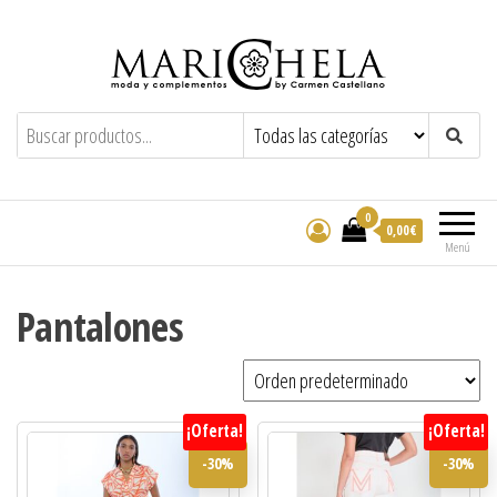
Marichela
By Carmen Castellano
0
0,00€
Menú
Pantalones
¡Oferta!
¡Oferta!
-30%
-30%