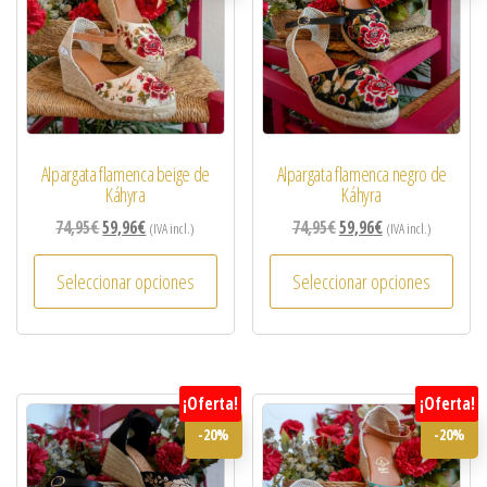
Alpargata flamenca beige de
Alpargata flamenca negro de
Káhyra
Káhyra
74,95
€
59,96
€
74,95
€
59,96
€
(IVA incl.)
(IVA incl.)
Seleccionar opciones
Seleccionar opciones
¡Oferta!
¡Oferta!
-20%
-20%