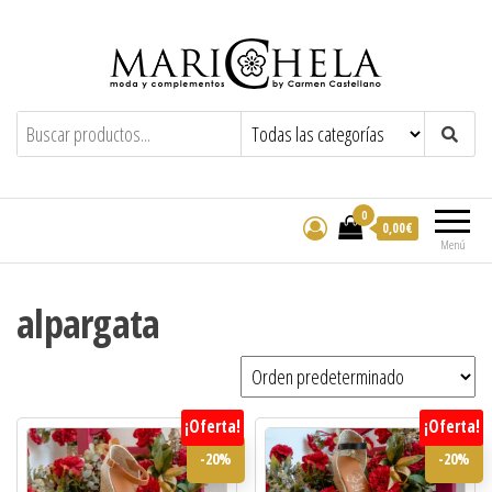
Marichela
By Carmen Castellano
0
0,00€
Menú
alpargata
¡Oferta!
¡Oferta!
-20%
-20%