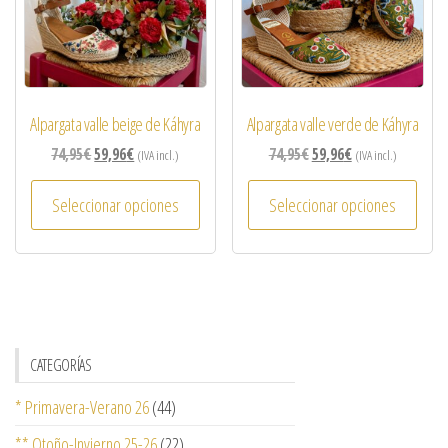
Alpargata valle beige de Káhyra
Alpargata valle verde de Káhyra
74,95
€
59,96
€
74,95
€
59,96
€
(IVA incl.)
(IVA incl.)
Seleccionar opciones
Seleccionar opciones
CATEGORÍAS
* Primavera-Verano 26
(44)
** Otoño-Invierno 25-26
(22)