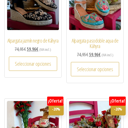
Alpargata jazmín negro de Káhyra
Alpargata pasodoble aqua de
Káhyra
74,95
€
59,96
€
(IVA incl.)
74,95
€
59,96
€
(IVA incl.)
Seleccionar opciones
Seleccionar opciones
¡Oferta!
¡Oferta!
-20%
-20%