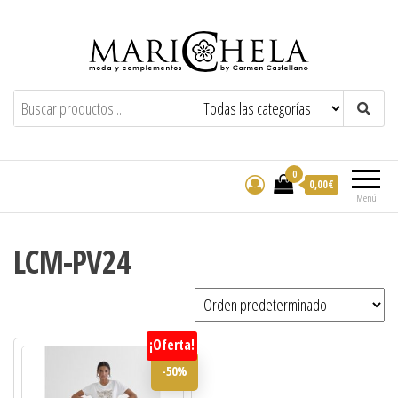
Marichela
By Carmen Castellano
0
0,00€
Menú
LCM-PV24
¡Oferta!
-50%