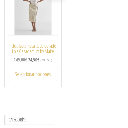
Falda lápiz metalizada dorado
Lola Casademunt by Maite
149,00
€
74,50
€
(IVA incl.)
Seleccionar opciones
CATEGORÍAS