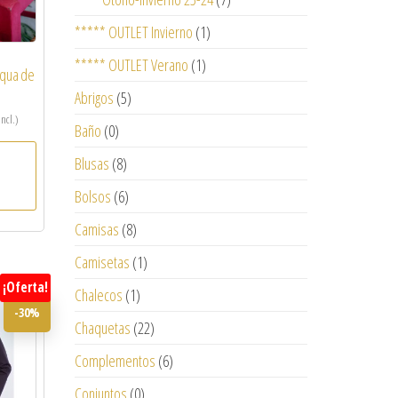
***** OUTLET Invierno
(1)
***** OUTLET Verano
(1)
aqua de
Abrigos
(5)
incl.)
Baño
(0)
Blusas
(8)
Bolsos
(6)
Camisas
(8)
Camisetas
(1)
¡Oferta!
Chalecos
(1)
-30%
Chaquetas
(22)
Complementos
(6)
Conjuntos
(0)