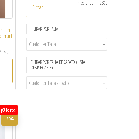
Precio:
0€
—
230€
Filtrar
FILTRAR POR TALLA
ón con
ademunt
Cualquier Talla
A incl.)
FILTRAR POR TALLA DE ZAPATO (LISTA
DESPLEGABLE)
Cualquier Talla zapato
¡Oferta!
-30%