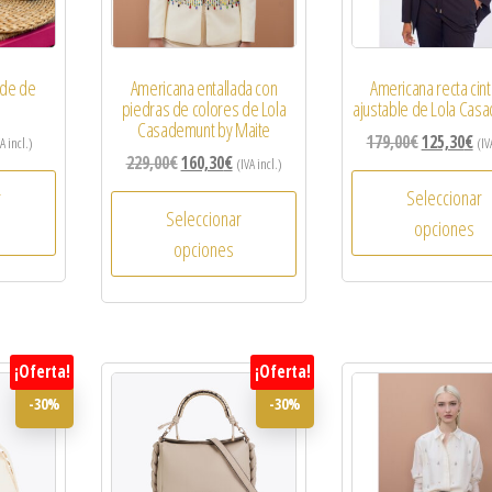
rde de
Americana entallada con
Americana recta cin
piedras de colores de Lola
ajustable de Lola Cas
Casademunt by Maite
179,00
€
125,30
€
A incl.)
(IV
229,00
€
160,30
€
(IVA incl.)
r
Seleccionar
Seleccionar
opciones
opciones
¡Oferta!
¡Oferta!
-30%
-30%