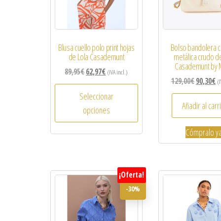
Blusa cuello polo print hojas
Bolso bandolera c
de Lola Casademunt
metálica crudo d
Casademunt by 
89,95
€
62,97
€
(IVA incl.)
129,00
€
90,30
€
(I
Seleccionar
Añadir al carr
opciones
Cómpralo ya
¡Oferta!
-30%