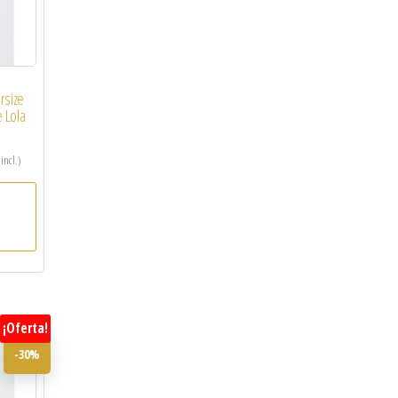
rsize
 Lola
 incl.)
¡Oferta!
-30%