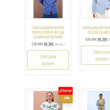
Camisa popelín overtize
Camisa popelín rayas
textura rombos de Lola
de Lola Casade
Casademunt by Maite
129,00
€
90,30
€
(I
129,00
€
90,30
€
(IVA incl.)
Selecciona
Seleccionar
opciones
opciones
¡Oferta!
-30%