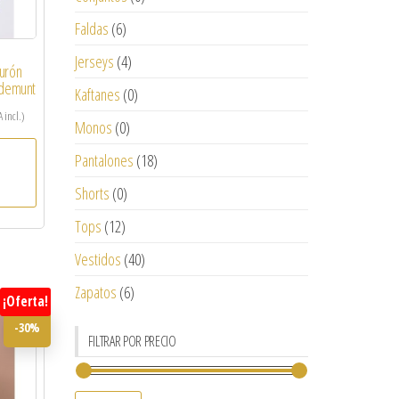
Faldas
(6)
Jerseys
(4)
turón
ademunt
Kaftanes
(0)
A incl.)
Monos
(0)
Pantalones
(18)
Shorts
(0)
Tops
(12)
Vestidos
(40)
Zapatos
(6)
¡Oferta!
-30%
FILTRAR POR PRECIO