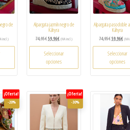
negro de
Alpargata jazmín negro de
Alpargata pasodoble 
Káhyra
Káhyra
74,95
€
59,96
€
74,95
€
59,96
€
A incl.)
(IVA incl.)
(IVA 
r
Seleccionar
Seleccionar
opciones
opciones
¡Oferta!
¡Oferta!
-20%
-30%