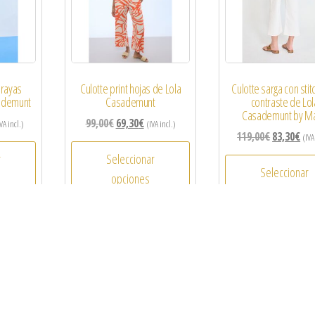
 rayas
Culotte print hojas de Lola
Culotte sarga con stit
sademunt
Casademunt
contraste de Lol
Casademunt by Ma
99,00
€
69,30
€
VA incl.)
(IVA incl.)
119,00
€
83,30
€
(IVA
r
Seleccionar
Seleccionar
opciones
opciones
¡Oferta!
¡Oferta!
-30%
-30%