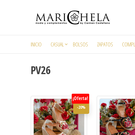
Mari
By
Carmen
Castellano
INICIO
CASUAL
BOLSOS
ZAPATOS
COMP
PV26
¡Oferta!
-20%