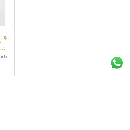
ching a
a
ite
 incl.)
¡Oferta!
-30%