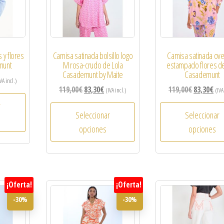
 y flores
Camisa satinada bolsillo logo
Camisa satinada ove
munt
M rosa-crudo de Lola
estampado flores de
Casademunt by Maite
Casademunt
VA incl.)
119,00
€
83,30
€
119,00
€
83,30
€
(IVA incl.)
(IVA
r
Seleccionar
Seleccionar
opciones
opciones
¡Oferta!
¡Oferta!
-30%
-30%