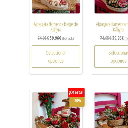
Alpargata flamenca beige de
Alpargata flamenca 
Káhyra
Káhyra
74,95
€
59,96
€
74,95
€
59,96
€
(IVA incl.)
(IV
Seleccionar
Selecciona
opciones
opciones
¡Oferta!
-20%