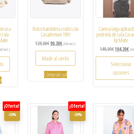
on asa
Bolso bandolera crudo Lola
Camisa larga aplicaci
e Lola
Casademunt 1981
pedrería de Lola Cas
Maite
by Maite
129,00
€
90,30
€
(IVA incl.)
149,00
€
104,30
€
VA incl.)
(IV
Añadir al carrito
ito
Seleccionar
opciones
Cómpralo ya!
!
¡Oferta!
¡Oferta!
-30%
-30%