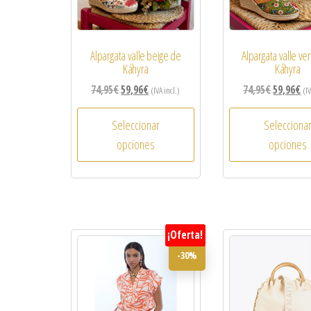
Alpargata valle beige de
Alpargata valle ve
Káhyra
Káhyra
74,95
€
59,96
€
74,95
€
59,96
€
(IVA incl.)
(IV
Seleccionar
Selecciona
opciones
opciones
¡Oferta!
-30%