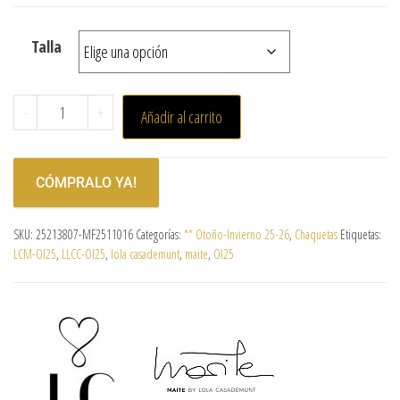
Talla
-
+
Añadir al carrito
CÓMPRALO YA!
SKU:
25213807-MF2511016
Categorías:
** Otoño-Invierno 25-26
,
Chaquetas
Etiquetas:
LCM-OI25
,
LLCC-OI25
,
lola casademunt
,
maite
,
OI25