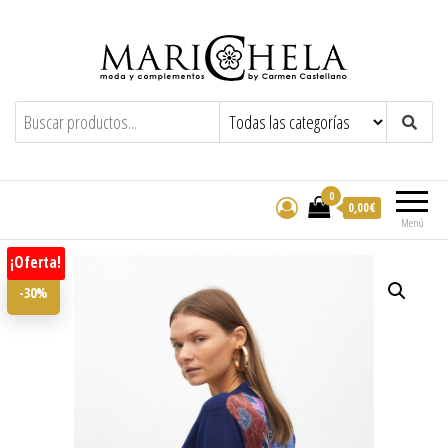
Marichela
By Carmen Castellano
0
0,00€
Menú
¡Oferta!
-30%