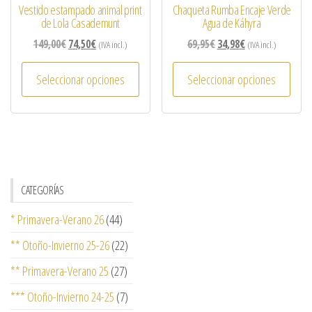
Vestido estampado animal print
Chaqueta Rumba Encaje Verde
de Lola Casademunt
Agua de Káhyra
149,00
€
74,50
€
69,95
€
34,98
€
(IVA incl.)
(IVA incl.)
Seleccionar opciones
Seleccionar opciones
CATEGORÍAS
* Primavera-Verano 26
(44)
** Otoño-Invierno 25-26
(22)
** Primavera-Verano 25
(27)
*** Otoño-Invierno 24-25
(7)