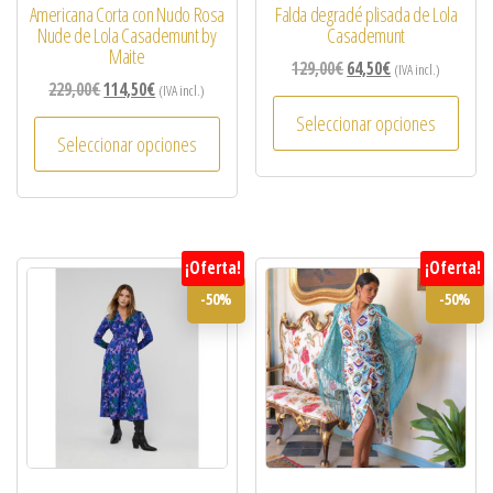
Americana Corta con Nudo Rosa
Falda degradé plisada de Lola
Nude de Lola Casademunt by
Casademunt
Maite
129,00
€
64,50
€
(IVA incl.)
229,00
€
114,50
€
(IVA incl.)
Seleccionar opciones
Seleccionar opciones
¡Oferta!
¡Oferta!
-50%
-50%