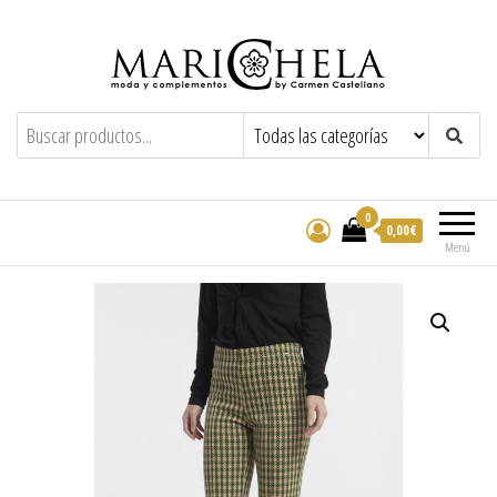
Marichela
By Carmen Castellano
0
0,00€
Menú