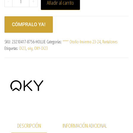
-
+
Añadir al carrito
CÓMPRALO YA!
SKU:
23210417-8756-HOLLIE
Categorías:
**** Otoño-Invierno 23-24
,
Pantalones
Etiquetas:
OI23
,
oky
,
OKY-OI23
DESCRIPCIÓN
INFORMACIÓN ADICIONAL