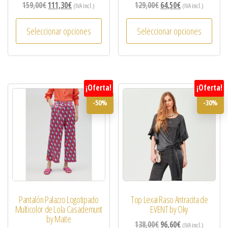
159,00
€
111,30
€
129,00
€
64,50
€
(IVA incl.)
(IVA incl.)
Seleccionar opciones
Seleccionar opciones
¡Oferta!
¡Oferta!
-50%
-30%
Pantalón Palazzo Logotipado
Top Lexai Raso Antracita de
Multicolor de Lola Casademunt
EVENT by Oky
by Maite
138,00
€
96,60
€
(IVA incl.)