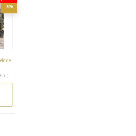
-30%
ielo de
A incl.)