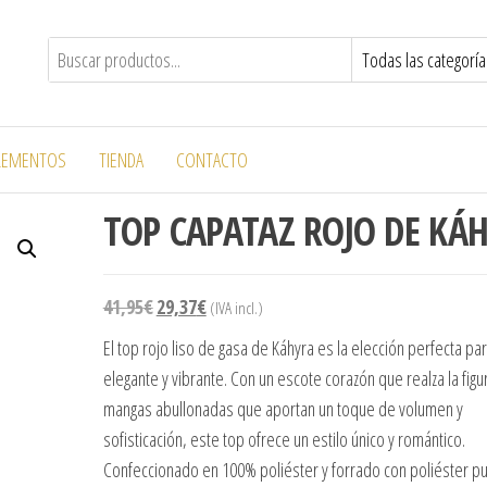
chela
LEMENTOS
TIENDA
CONTACTO
TOP CAPATAZ ROJO DE KÁ
41,95
€
29,37
€
(IVA incl.)
El top rojo liso de gasa de Káhyra es la elección perfecta pa
elegante y vibrante. Con un escote corazón que realza la figu
mangas abullonadas que aportan un toque de volumen y
sofisticación, este top ofrece un estilo único y romántico.
Confeccionado en 100% poliéster y forrado con poliéster pu