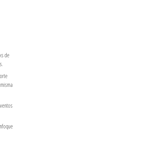
ks de
s.
corte
a misma
eventos
enfoque