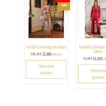
-50%
Vestido Soleá Beige de Káhyra
Pantalón Sobretalas
Káhyra
145,95
€
72,98
€
(IVA incl.)
72,95
€
51,07
€
(IV
Seleccionar
Selecciona
opciones
opciones