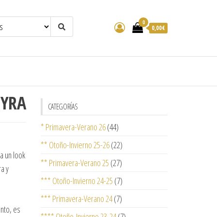
0
0,00€
HYRA
CATEGORÍAS
* Primavera-Verano 26
(44)
** Otoño-Invierno 25-26
(22)
ra un look
** Primavera-Verano 25
(27)
ra y
*** Otoño-Invierno 24-25
(7)
*** Primavera-Verano 24
(7)
nto, es
**** Otoño-Invierno 23-24
(7)