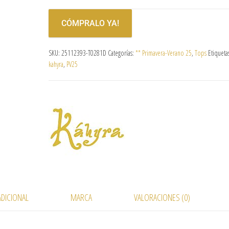
CÓMPRALO YA!
SKU:
25112393-T0281D
Categorías:
** Primavera-Verano 25
,
Tops
Etiqueta
kahyra
,
PV25
DICIONAL
MARCA
VALORACIONES (0)