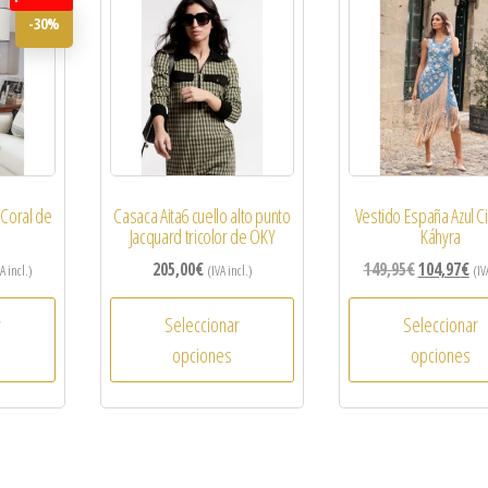
-30%
 Coral de
Casaca Aita6 cuello alto punto
Vestido España Azul C
Jacquard tricolor de OKY
Káhyra
205,00
€
149,95
€
104,97
€
A incl.)
(IVA incl.)
(IV
r
Seleccionar
Seleccionar
opciones
opciones