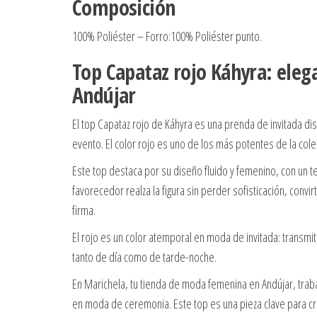
Composición
100% Poliéster – Forro:100% Poliéster punto.
Top Capataz rojo Káhyra: elega
Andújar
El top Capataz rojo de Káhyra es una prenda de invitada d
evento. El color rojo es uno de los más potentes de la co
Este top destaca por su diseño fluido y femenino, con un 
favorecedor realza la figura sin perder sofisticación, con
firma.
El rojo es un color atemporal en moda de invitada: transmi
tanto de día como de tarde-noche.
En Marichela, tu tienda de moda femenina en Andújar, tra
en moda de ceremonia. Este top es una pieza clave para c