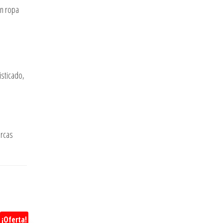
an ropa
isticado,
arcas
¡Oferta!