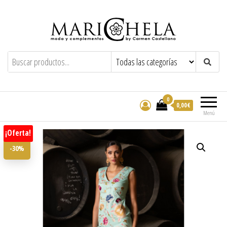
Marichela
By Carmen Castellano
0
0,00€
Menú
¡Oferta!
-30%