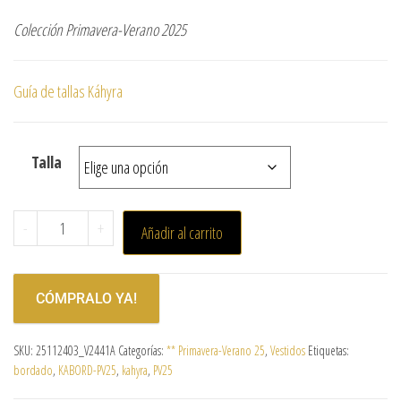
Colección Primavera-Verano 2025
Guía de tallas Káhyra
Talla
-
+
Añadir al carrito
CÓMPRALO YA!
SKU:
25112403_V2441A
Categorías:
** Primavera-Verano 25
,
Vestidos
Etiquetas:
bordado
,
KABORD-PV25
,
kahyra
,
PV25