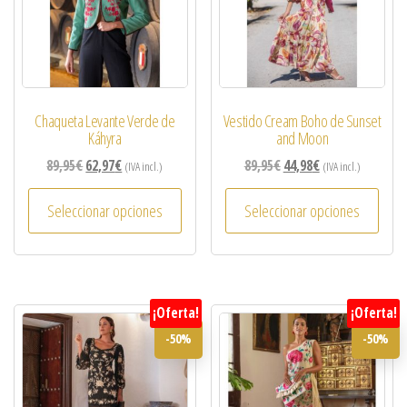
Chaqueta Levante Verde de
Vestido Cream Boho de Sunset
Káhyra
and Moon
89,95
€
62,97
€
89,95
€
44,98
€
(IVA incl.)
(IVA incl.)
Seleccionar opciones
Seleccionar opciones
¡Oferta!
¡Oferta!
-50%
-50%