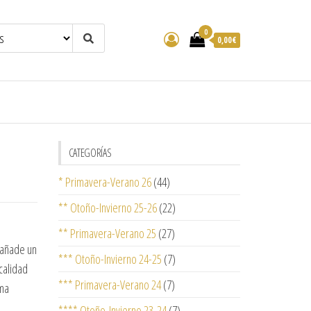
0
0,00€
CATEGORÍAS
* Primavera-Verano 26
(44)
** Otoño-Invierno 25-26
(22)
** Primavera-Verano 25
(27)
 añade un
*** Otoño-Invierno 24-25
(7)
calidad
*** Primavera-Verano 24
(7)
ima
**** Otoño-Invierno 23-24
(7)