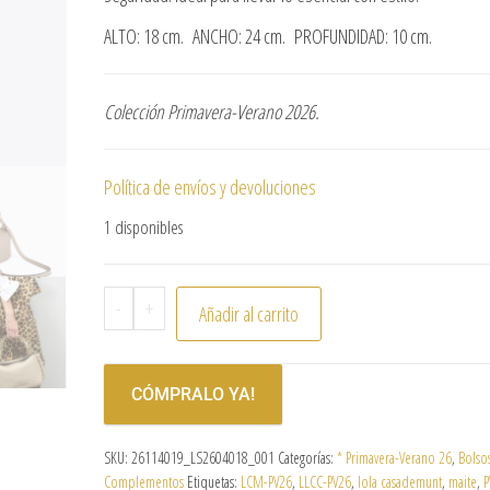
ALTO: 18 cm. ANCHO: 24 cm. PROFUNDIDAD: 10 cm.
Colección Primavera-Verano 2026.
Política de envíos y devoluciones
1 disponibles
-
+
Añadir al carrito
CÓMPRALO YA!
SKU:
26114019_LS2604018_001
Categorías:
* Primavera-Verano 26
,
Bolso
Complementos
Etiquetas:
LCM-PV26
,
LLCC-PV26
,
lola casademunt
,
maite
,
P