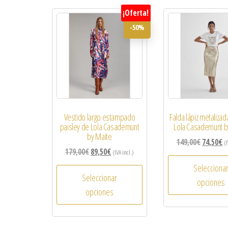
¡Oferta!
-50%
Vestido largo estampado
Falda lápiz metaliza
paisley de Lola Casademunt
Lola Casademunt b
by Maite
149,00
€
74,50
€
(I
179,00
€
89,50
€
(IVA incl.)
Selecciona
Seleccionar
opciones
opciones