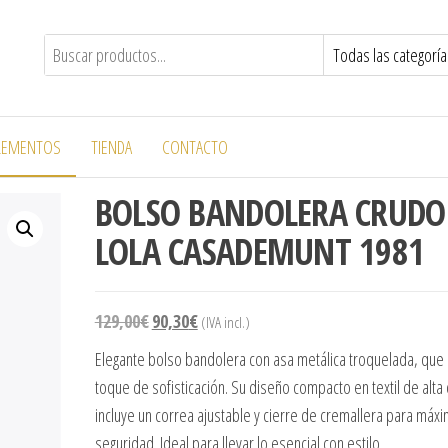
chela
LEMENTOS
TIENDA
CONTACTO
BOLSO BANDOLERA CRUDO
LOLA CASADEMUNT 1981
129,00
€
90,30
€
(IVA incl.)
Elegante bolso bandolera con asa metálica troquelada, que
toque de sofisticación. Su diseño compacto en textil de alta 
incluye un correa ajustable y cierre de cremallera para máx
seguridad. Ideal para llevar lo esencial con estilo.