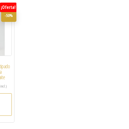
¡Oferta!
-50%
otipado
la
ite
 incl.)