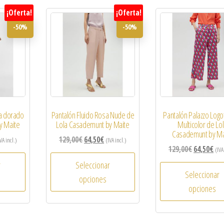
¡Oferta!
¡Oferta!
-50%
-50%
da dorado
Pantalón Fluido Rosa Nude de
Pantalón Palazzo Log
y Maite
Lola Casademunt by Maite
Multicolor de Lo
Casademunt by Ma
129,00
€
64,50
€
VA incl.)
(IVA incl.)
129,00
€
64,50
€
(IVA
r
Seleccionar
Seleccionar
opciones
opciones