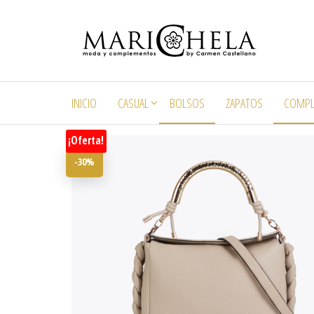
Mari
By
Carmen
Castellano
INICIO
CASUAL
BOLSOS
ZAPATOS
COMP
¡Oferta!
-30%