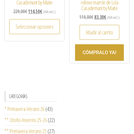
Casademunt by Maite
relieve marrón de Lola
Casademunt by Maite
229,00
€
114,50
€
(IVA incl.)
119,00
€
83,30
€
(IVA incl.)
Seleccionar opciones
Añadir al carrito
CÓMPRALO YA!
CATEGORÍAS
* Primavera-Verano 26
(43)
** Otoño-Invierno 25-26
(22)
** Primavera-Verano 25
(27)