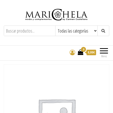
Marichela
By Carmen Castellano
0
0,00€
Menú