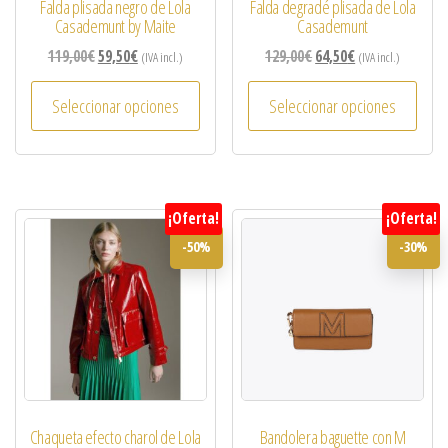
Falda plisada negro de Lola
Falda degradé plisada de Lola
Casademunt by Maite
Casademunt
119,00
€
59,50
€
129,00
€
64,50
€
(IVA incl.)
(IVA incl.)
Seleccionar opciones
Seleccionar opciones
¡Oferta!
¡Oferta!
-50%
-30%
Chaqueta efecto charol de Lola
Bandolera baguette con M